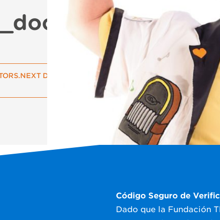
_doctors.next_title
TORS.NEXT DOCTOR
Código Seguro de Verifi
Dado que la Fundación 