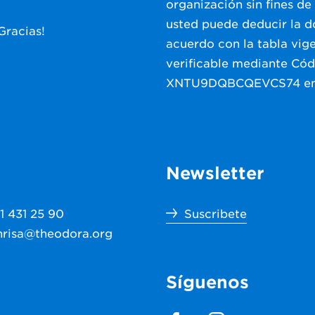
organización sin fines de
usted puede deducir la do
¡Gracias!
acuerdo con la tabla vige
verificable mediante Cód
XNTU9DQBCQEVCS74 e
Newsletter
91 431 25 90
Suscribete
nrisa@theodora.org
Síguenos