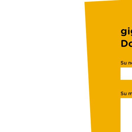
gi
Do
Su 
Su m