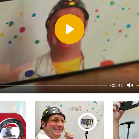
Play
-02:41
Mu