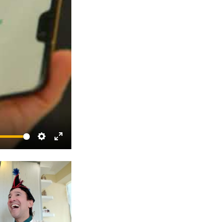
te
Settings
Enter
fullscreen