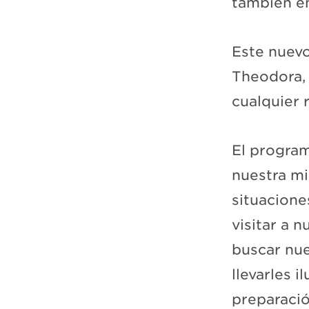
también en
Este nuev
Theodora, 
cualquier 
El program
nuestra mi
situacione
visitar a 
buscar nu
llevarles 
preparaci