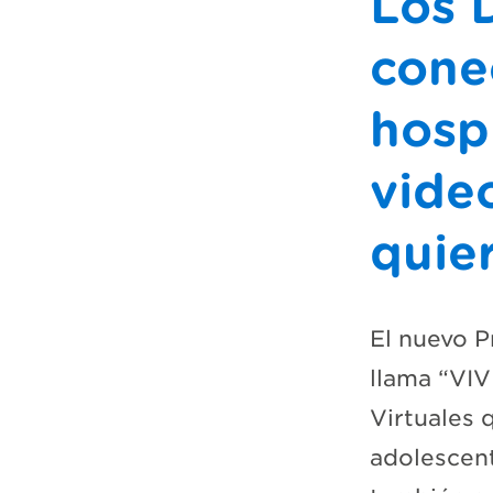
Los 
cone
hosp
vide
quie
El nuevo 
llama “VIV
Virtuales 
adolescent