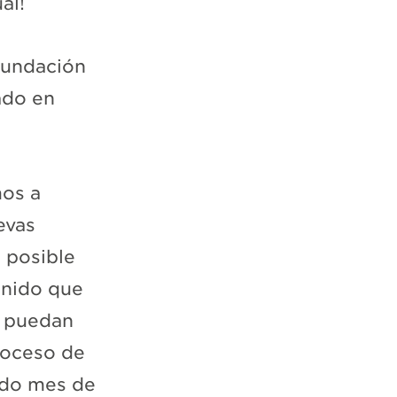
al!
Fundación
ado en
mos a
evas
o posible
enido que
a puedan
proceso de
ado mes de