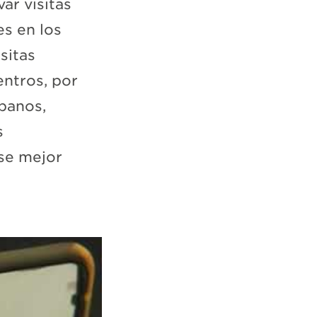
ar visitas
es en los
sitas
entros, por
rbanos,
s
rse mejor