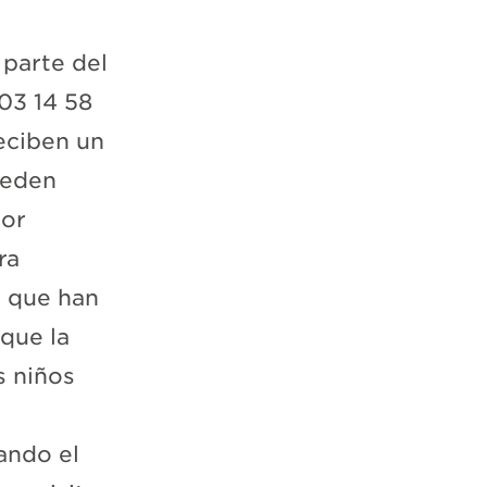
 parte del
03 14 58
eciben un
ueden
tor
ra
 que han
que la
s niños
ando el