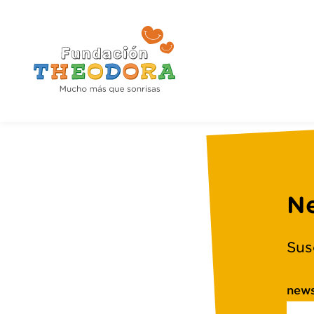
Ne
Sus
news