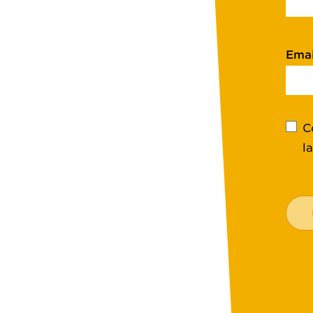
Emai
C
l